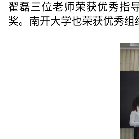
翟磊三位老师荣获优秀指
奖。南开大学也荣获优秀组