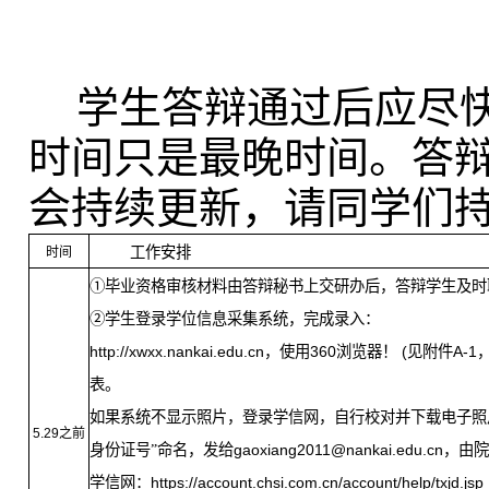
学生答辩通过后应尽快
时间只是最晚时间。答
会持续更新，请同学们
工作安排
时间
①毕业资格审核材料由答辩秘书上交研办后，答辩学生及时
②学生登录学位信息采集系统，完成录入：
http://xwxx.nankai.edu.cn
，使用
360
浏览器！
(
见附件
A-1
表。
如果系统不显示照片，登录学信网，自行校对并下载电子照
5.29
之前
身份证号”命名，
发给
gaoxiang2011@nankai.edu.cn
，由院
学信网：
https://account.chsi.com.cn/account/help/txjd.jsp