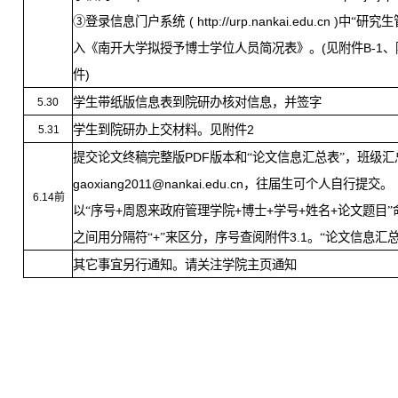
③登录信息门户系统
(
http://urp.nankai.edu.cn
)
中“研究生
入《南开大学拟授予博士学位人员简况表》。
(
见附件
B-1
、
件
)
学生带纸版信息表到院研办核对信息，并签字
5.30
学生到院研办
上交材料。见附件
2
5.31
提交论文终稿完整版
PDF
版本和“论文信息汇总表”，
班级汇
gaoxiang2011@nankai.edu.cn
，往届生可个人自行提交。
6.14
前
以“序号
+
周恩来政府管理学院
+
博士
+
学号
+
姓名
+
论文题目”
之间用分隔符“
+
”来区分，序号查阅附件
3.1
。“论文信息汇
其它事宜另行通知。请关注学院主页通知