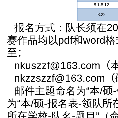
8.1-8.1
2
8.2
2
报名方式：队长须在
2
赛作品
均
以
pdf
和
word
格
至：
nkuszzf
@163.com
（
nkzzszzf@163.com
（
邮件主题命名为“
本
/
硕
-
为“
本
/
硕
-
报名表
-
领队所
所在
学校
-
队名
-
题目”（