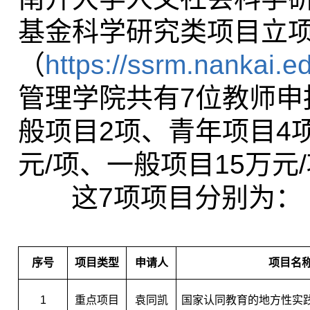
基金科学研究类项目立
（
https://ssrm.nankai.e
管理学院共有
7
位教师申
般项目
2
项、青年项目
4
元
/
项、一般项目
15
万元
/
这
7
项项目分别为：
序号
项目类型
申请人
项目名
1
重点项目
袁同凯
国家认同教育的地方性实