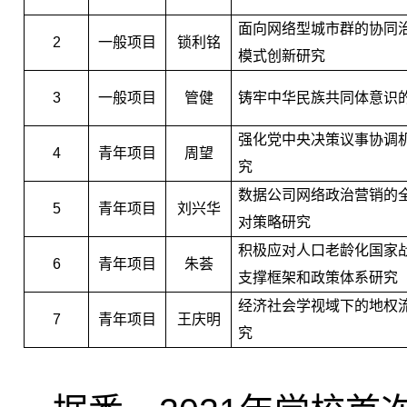
面向网络型城市群的协同
2
一般项目
锁利铭
模式创新研究
3
一般项目
管健
铸牢中华民族共同体意识
强化党中央决策议事协调
4
青年项目
周望
究
数据公司网络政治营销的
5
青年项目
刘兴华
对策略研究
积极应对人口老龄化国家
6
青年项目
朱荟
支撑框架和政策体系研究
经济社会学视域下的地权
7
青年项目
王庆明
究