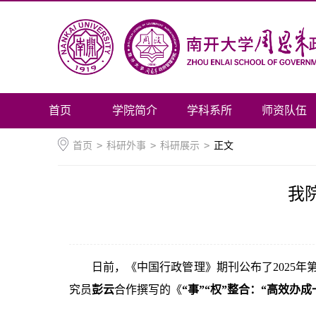
首页
学院简介
学科系所
师资队伍
首页
>
科研外事
>
科研展示
>
正文
我
日前，《中国行政管理》期刊公布了2025
究员
彭云
合作撰写的《
“事”“权”整合：“高效办