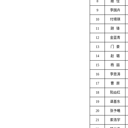
8
殷
佳
9
李国卉
10
付堉琪
11
顾
锋
12
金蓝青
13
门
豪
14
赵
璐
15
杨
喆
16
李思涛
17
曹
原
18
阳焱红
19
谌基东
20
张予曦
21
索浩宇