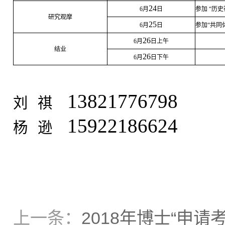
24
6
月
日
参加 “历
研究观摩
25
6
月
日
参加“共同
26
6
月
日上午
结业
26
6
月
日下午
13821776798
刘
祺
15922186624
杨
逊
上一条：
2018年博士“申