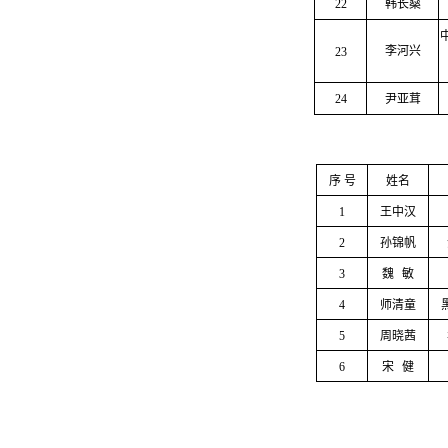
22
韩长燊
李河兴
23
24
尹亚茸
序 号
姓名
1
王中汉
2
孙锦帆
3
魏
敏
4
师清童
5
周晓茜
6
宋
健