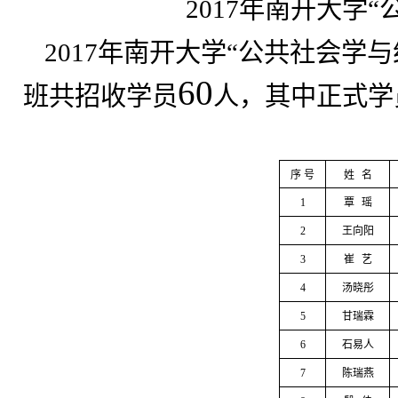
2017
年南开大学“
2017
年南开大学“公共社会学与
60
班共招收学员
人，其中正式学
序 号
姓
名
1
覃
瑶
2
王向阳
3
崔
艺
4
汤晓彤
5
甘瑞霖
6
石易人
7
陈瑞燕