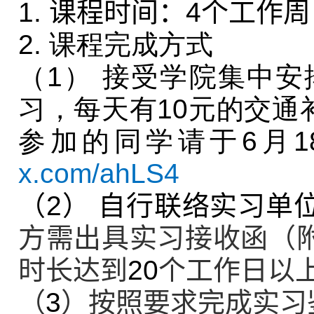
1.
课程时间：
4
个工作周
2. 课程完成方式
（
1
）
接受学院集中安
习，每天有10元的交通
参加的同学请于
6
月
1
x.com/ahLS4
（
2
）
自行联络实习单
方需出具实习接收函（
时长达到
20
个工作日以
（
3
）按照要求完成实习