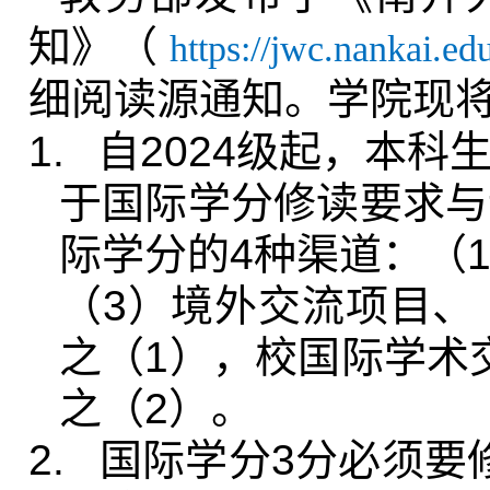
知》（
https://jwc.nankai.
细阅读源通知。
学院现
1.
自
2024
级起，本科
于国际学分修读要求与
际学分的
4
种渠道：（
（
3
）境外交流项目、
之（
1
），校国际学术
之（
2
）。
2.
国际学分
3
分必须要