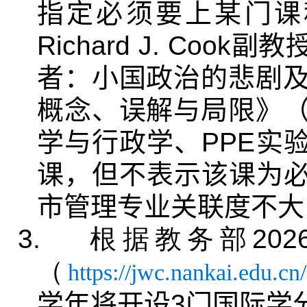
指定必须要上某门课
Richard J. Cook
副教
者：小国政治的悲剧
概念、误解与局限》
学与行政学、
PPE
实
课，但不表示该课为
市管理专业关联度不大
3.
根据教务部
202
（
https://jwc.nankai.edu.
学年将开设
3
门国际学