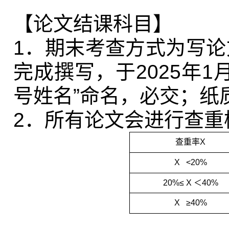
【论文结课科目】
1
．期末考查方式为写论
完成撰写，于
2025
年
1
号姓名”命名，必交；纸
2
．所有论文会进行查重
查重率
X
X <20%
20%
≤
X
＜
40%
X
≥
40%