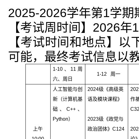
2025-2026
学年第
1
学期
【考试周时间】
2026
年
1
【考试时间和地点】以
可能，最终考试信息以
1-10
、
11
周
1-12
周一
六、周日
人工智能与创
2024
级《高级英
202
新（计算机基
语及模块课程》
作
础、
C++
、
C3
Python
）
2023
级《政党与
上午
政治团体》
C124
202
10:00
论