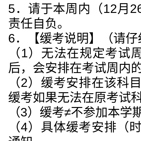
5
．请于本周内（
12
月
2
责任自负。
6
．【缓考说明】（请仔
（
1
）无法在规定考试
后，会安排在考试周内
（
2
）缓考安排在该科
缓考如果无法在原考试
（
3
）缓考≠不参加本学
（
4
）具体缓考安排（