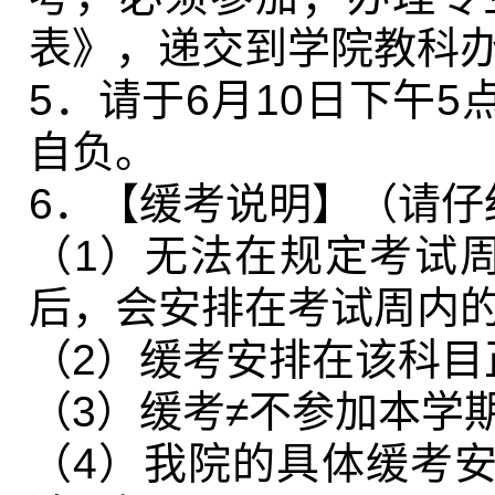
表》，递交到学院教科
5
．请于
6
月
10
日下午
5
自负。
6
．【缓考说明】（请仔
（
1
）无法在规定考试
后，会安排在考试周内
（
2
）缓考安排在该科目
（
3
）缓考≠不参加本学
（
4
）我院的具体缓考