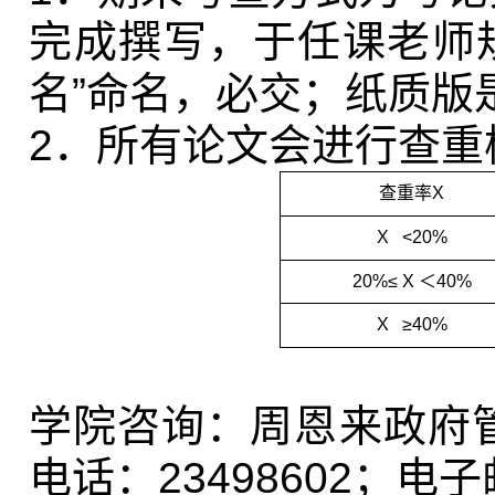
完成撰写，于任课老师
名”命名，必交；纸质版
2
．所有论文会进行查重
查重率
X
X <20%
20%
≤
X
＜
40%
X
≥
40%
学院咨询：周恩来政府
电话：
23498602
；电子