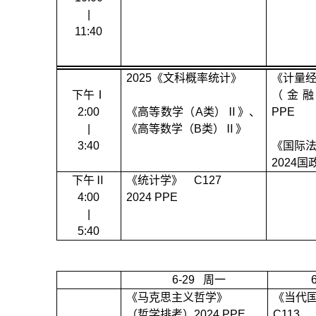
|
11:40
2025
《文科概率统计》
《计量
下午Ⅰ
（金
2:00
《高等数学（
A
类）Ⅱ》、
PPE
|
《高等数学（
B
类）Ⅱ》
3:40
《国际
2024
国
下午Ⅱ
《统计学》
C127
4:00
2024 PPE
|
5:40
6-29
周一
《马克思主义哲学》
《当代
（哲学排考）
2024 PPE
C113