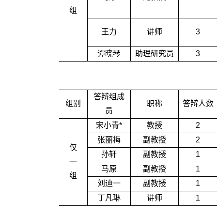
组
王力
讲师
3
谭晓琴
助理研究员
3
答辩组成
组别
职称
答辩人数
员
宋小青*
教授
2
张丽梅
副教授
2
仅
孙轩
副教授
1
一
马原
副教授
1
组
刘迪一
副教授
1
丁凡琳
讲师
1