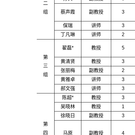
二
组
蔡声霞
副教授
3
保瑞
讲师
3
丁凡琳
讲师
2
翟磊*
教授
5
第
黄清贤
教授
3
三
张丽梅
副教授
2
组
黄雅卓
讲师
3
郝文强
讲师
3
陈超*
教授
3
吴晓林
教授
1
徐晓日
副教授
3
第
四
马原
副教授
4