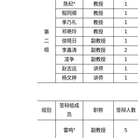
陈纪*
教授
1
程同顺
教授
1
季乃礼
教授
1
祁艳玲
教授
1
第
二
徐晓日
副教授
1
组
李鑫涛
副教授
2
凌争
副教授
1
赵志远
讲师
1
杨文婷
讲师
1
答辩组成
组别
职称
答辩人数
员
雷鸣*
副教授
5