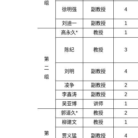
组
徐明强
副教授
4
刘迪一
副教授
1
高永久*
教授
1
陈纪
教授
3
第
二
刘明
副教授
4
组
凌争
副教授
2
李鑫涛
副教授
2
吴亚博
讲师
1
郭道久*
教授
2
柳建文
教授
1
第
贾义猛
副教授
4