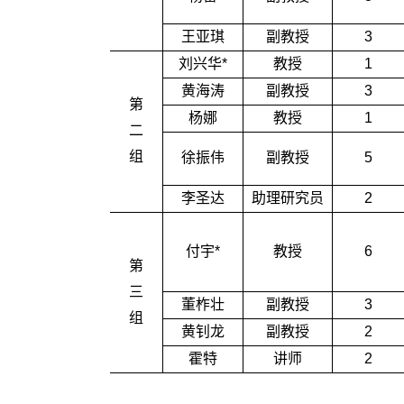
王亚琪
副教授
3
刘兴华*
教授
1
黄海涛
副教授
3
第
杨娜
教授
1
二
组
徐振伟
副教授
5
李圣达
助理研究员
2
付宇*
教授
6
第
三
董柞壮
副教授
3
组
黄钊龙
副教授
2
霍特
讲师
2