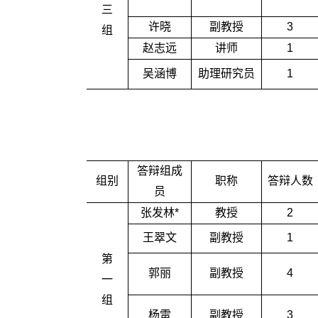
三
许晓
副教授
3
组
赵志远
讲师
1
吴涵博
助理研究员
1
答辩组成
组别
职称
答辩人数
员
张发林*
教授
2
王翠文
副教授
1
第
郭丽
副教授
4
一
组
杨雷
副教授
3