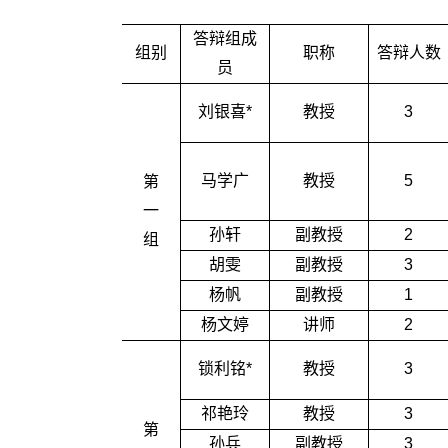
答辩组成
组别
职称
答辩人数
员
刘银喜*
教授
3
马学广
教授
5
第
一
孙轩
副教授
2
组
胡雯
副教授
3
杨帆
副教授
1
杨文婷
讲师
2
锁利铭*
教授
3
祁艳玲
教授
3
第
孙兵
副教授
3