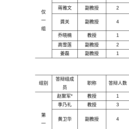
蒋雅文
副教授
2
仅
一
龚关
副教授
4
组
乔晓楠
教授
1
高雪莲
副教授
2
姜磊
副教授
1
答辩组成
组别
职称
答辩人数
员
赵聚军*
教授
1
季乃礼
教授
3
第
黄卫华
副教授
4
一