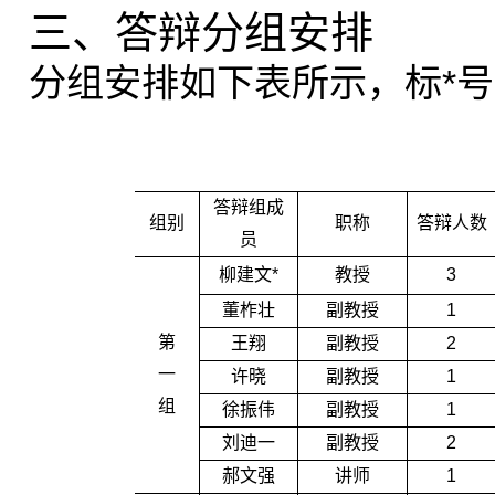
三、答辩分组安排
分组安排如下表所示，
标*
答辩组成
组别
职称
答辩人数
员
柳建文*
教授
3
董柞壮
副教授
1
第
王翔
副教授
2
一
许晓
副教授
1
组
徐振伟
副教授
1
刘迪一
副教授
2
郝文强
讲师
1