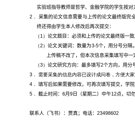
实验班指导教师是哲学、金融学院的学生按对
2．
采集的论文信息需要与上传的论文最终版完
终还得由学生本人修改后再次提交：
（1）
论文题目：必须和上传的论文最终版一致
（2）
论文关键词：数量为
3-5
个，用分号分隔
上传稿不改了，但本次信息采集填写中一
（3）
论文研究方向：最多填写
2
个方向，用分
3． 需要采集的信息内容已设计成问卷，方便大
4．
填写后如果需要修改，可再次填写提交，学院
5．
截止时间：
6
月
9
日（星期二）中午
12
点，切
联系人（飞书）：贾真；电话：
23498602