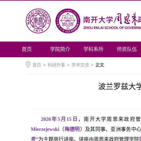
首页
学院简介
学科系所
师资队伍
首页
>
科研外事
>
学术交流
>
正文
波兰罗兹大
2026年5月15日
，南开大学周恩来政府管理学
Mierzejewski（梅德明）
及其同事、亚洲事务中
考”
为主题
举行讲座。讲座由周恩来政府管理学院