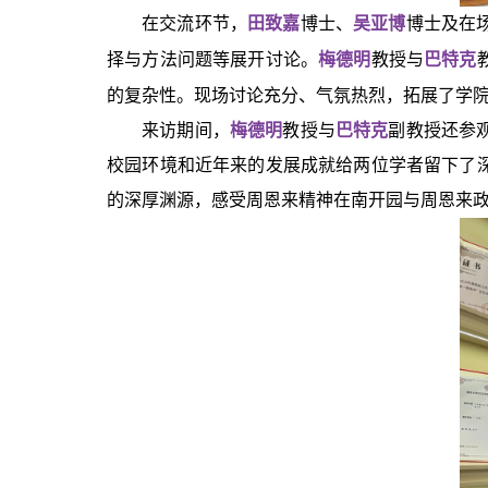
在交流环节，
田致嘉
博士、
吴亚博
博士及在
择与方法问题等展开讨论。
梅德明
教授与
巴特克
的复杂性。现场讨论充分、气氛热烈，拓展了学
来访期间，
梅德明
教授与
巴特克
副教授还参
校园环境和近年来的发展成就给两位学者留下了
的深厚渊源，感受周恩来精神在南开园与周恩来