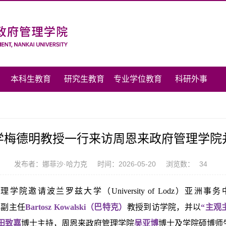
本科生教育
研究生教育
专业学位教育
科研外事
学梅德明教授一行来访周恩来政府管理学院
发布者：娜菲沙·哈力克
时间：2026-05-20
浏览数：
34
院邀请波兰罗兹大学（University of Lodz）亚
心副主任
Bartosz Kowalski
（巴特克）
教授
到访学院，并以
“主观
田致嘉
博士主持，周恩来政府管理学院
吴亚博
博士及学院硕博师