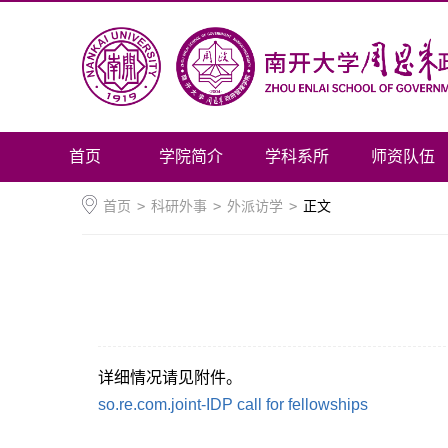
首页
学院简介
学科系所
师资队伍
首页
>
科研外事
>
外派访学
>
正文
详细情况请见附件。
so.re.com.joint-IDP call for fellowships