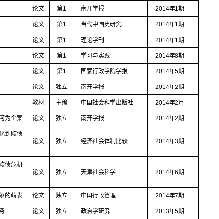
论文
第
1
南开学报
2014
年
1
期
论文
第
1
当代中国史研究
2014
年
1
期
论文
第
1
理论学刊
2014
年
1
期
论文
第
1
学习与实践
2014
年
8
期
论文
第
1
国家行政学院学报
2014
年
5
期
论文
独立
南开学报
2014
年
2
期
教材
主编
中国社会科学出版社
2014
年
2
月
河为个案
论文
独立
南开学报
2014
年
2
期
化到欧债
论文
独立
经济社会体制比较
2014
年
3
期
欧债危机
论文
独立
天津社会科学
2014
年
6
期
象的萌发
论文
独立
中国行政管理
2014
年
7
期
务
论文
独立
政治学研究
2013
年
5
期