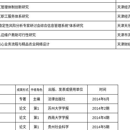
区管理体制创新研究
天津经
区职工服务体系研究
天津经
稳定性风险分析专家研讨会综合信息管理系统
”
体系研究
天津天
人边缘户救助可行性研究
天津市
核心业务流程与精品农业网络设计
天津财
出版、发表或使用单位
时间
成果形式
作者角色
专著
主编
法律出版社
2014
年
6
月
论文
第
1
苏州大学学报
2014
年
2
期
论文
第
1
西南大学学报
2014
年
4
期
论文
第
1
贵州社会科学
2014
年
5
期