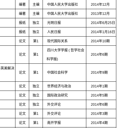
编著
主编
中国人民大学出版社
2014
年
12
月
编著
主编
中国人民大学出版社
2013
年
12
月
报纸
独立
光明日报
2014
年
6
月
25
日
报纸
独立
人民日报
2014
年
1
月
16
日
论文
第
1
现代国际关系
2014
年
10
期
四川大学学报
(
哲学社会
论文
第
1
2014
年
6
期
科学版
)
年英美解决
论文
第
1
中国社会科学
2014
年
9
期
论文
独立
世界经济与政治
2014
年
1
期
论文
独立
国际政治研究
2014
年
5
期
论文
独立
外交评论
2014
年
6
期
论文
第
1
外交评论
2014
年
3
期
论文
第
1
南开学报
2014
年
4
期