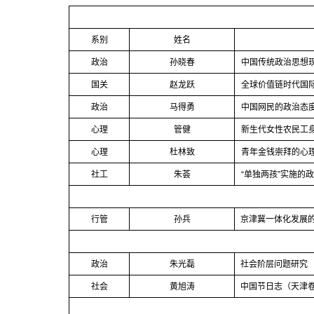
系别
姓名
政治
孙晓春
中国传统政治思想
国关
赵龙跃
全球价值链时代国
政治
马得勇
中国网民的政治态
心理
管健
新生代女性农民工
心理
杜林致
青年金钱崇拜的心
社工
朱荟
“
单独两孩
”
实施的
行管
孙兵
京津冀一体化发展
政治
朱光磊
社会阶层问题研究
社会
黄旭涛
中国节日志（天津