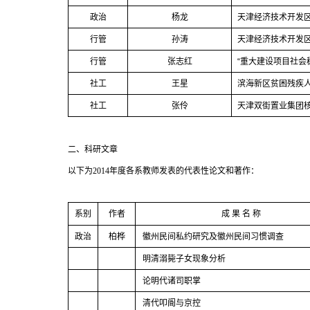
政治
杨龙
天津经济技术开发
行管
孙涛
天津经济技术开发
行管
张志红
“
重大建设项目社会
社工
王星
滨海新区贫困残疾
社工
张伶
天津双街置业集团
二、科研文章
以下为
2014
年度各系教师发表的代表性论文和著作：
系别
作者
成
果
名
称
政治
柏桦
徽州民间私约研究及徽州民间习惯调查
明清溺毙子女现象分析
论明代诸司职掌
清代叩阍与京控