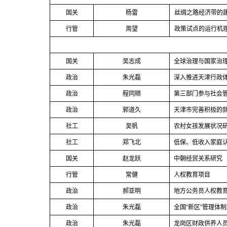
国关
杨雷
丝绸之路经济带的
行管
周望
政策试点的运行机
国关
吴志成
全球治理与国家治
政治
朱光磊
深入推进天津行政
政治
程同顺
第三部门参与社会
政治
郭道久
天津市完善积极的
社工
吴帆
农村女孩发展状况
社工
郑飞北
低保、低收入家庭
国关
赵龙跃
中朝经贸关系研究
行管
常健
人权教育项目
政治
郝亚明
地方公务员人权教
政治
朱光磊
全国
“
新区
”
管理体制
政治
朱光磊
龙岗区财政供养人