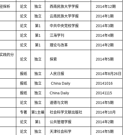
径探析
论文
独立
西南民族大学学报
2014
年
12
期
论文
独立
云南民族大学学报
2014
年
1
期
论文
第
1
中共中央党校学报
2014
年
3
期
论文
第
1
江海学刊
2014
年
4
期
论文
第
1
理论与改革
2014
年
2
期
实践的分
论文
独立
探索
2014
年
5
期
报纸
独立
人民日报
2014
年
8
月
26
日
报纸
独立
China Daily
20141016
报纸
独立
China Daily
20141115
论文
独立
道德与文明
2014
年
5
期
专著
第
1
主编
社会科学文献出版社
2014
年
10
月
论文
第
1
公共管理学报
2014
年
2
期
论文
独立
天津社会科学
2014
年
5
期