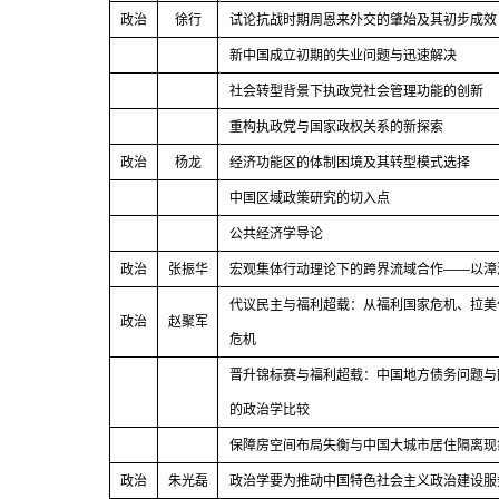
政治
徐行
试论抗战时期周恩来外交的肇始及其初步成效
新中国成立初期的失业问题与迅速解决
社会转型背景下执政党社会管理功能的创新
重构执政党与国家政权关系的新探索
政治
杨龙
经济功能区的体制困境及其转型模式选择
中国区域政策研究的切入点
公共经济学导论
政治
张振华
宏观集体行动理论下的跨界流域合作
——
以漳
代议民主与福利超载：从福利国家危机、拉美
政治
赵聚军
危机
晋升锦标赛与福利超载：中国地方债务问题与
的政治学比较
保障房空间布局失衡与中国大城市居住隔离现
政治
朱光磊
政治学要为推动中国特色社会主义政治建设服