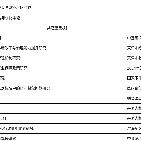
建设与欧亚地区合作
理与优化策略
其它重要项目
理
中宣部
“
体制改革与治理能力提升研究
天津市
管理机制研究
天津市
就业保障政策研究
2014
年
研究
国家卫
认定标准中的财产豁免问题研究
民政部
联合国
丹麦人
育项目
丹麦人
和行政效能比较研究
滨海新
员规模研究
中共深