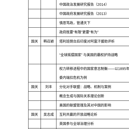
中国政治发展研究报告（
2014
）
中国政府发展研究报告（
2013
）
慎思笃政，管通天下
政府既要
“
有限
”
更要
“
有为
”
国关
韩召颖
塔利班倒台后印度对阿富汗援助评析
“
全球摇摆国家
”
与美国的霸权护持战略
权力转移进程中的国家意志制衡
——
以
1895
委内瑞拉危机为例
国关
刘丰
分化对手联盟：战略、机制与案例
概念生成与国际关系理论创新
美国的联盟管理及其对中国的影响
国关
吴志成
互利共赢的开放战略论析
英国参与全球治理分析