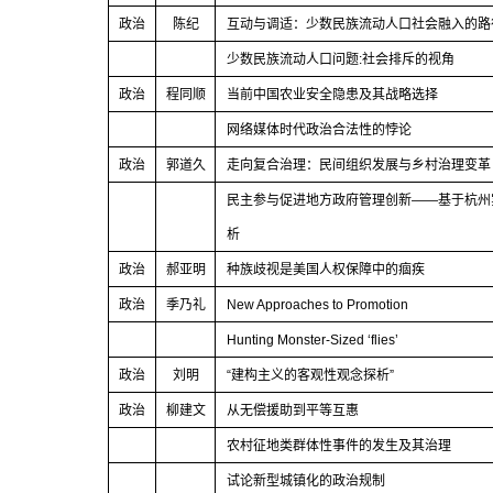
政治
陈纪
互动与调适：少数民族流动人口社会融入的路
少数民族流动人口问题
:
社会排斥的视角
政治
程同顺
当前中国农业安全隐患及其战略选择
网络媒体时代政治合法性的悖论
政治
郭道久
走向复合治理：民间组织发展与乡村治理变革
民主参与促进地方政府管理创新
——
基于杭州
析
政治
郝亚明
种族歧视是美国人权保障中的痼疾
政治
季乃礼
New Approaches to Promotion
Hunting Monster-Sized ‘flies’
政治
刘明
“
建构主义的客观性观念探析
”
政治
柳建文
从无偿援助到平等互惠
农村征地类群体性事件的发生及其治理
试论新型城镇化的政治规制