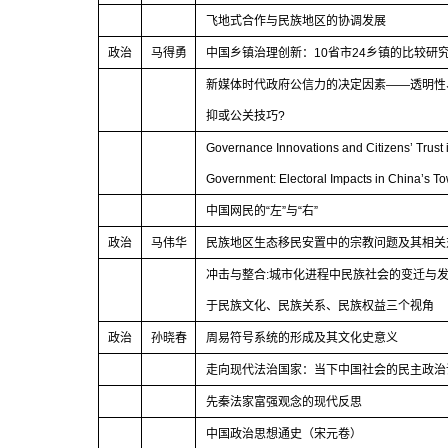
飞地式合作与民族地区的协调发展
政治
马得勇
中国乡镇治理创新：
10
省市
24
乡镇的比较研
新媒体时代政府公信力的决定因素
——
透明性
抑或公关技巧
?
Governance Innovations and Citizens’ Trust 
Government: Electoral Impacts in China’s T
中国网民的
“
左
”
与
“
右
”
政治
马伟华
民族地区生态移民安置中的宗教问题及其相关
冲击与整合
:
城市化进程中民族社会的变迁与
于民族文化、民族关系、民族权益三个视角
政治
孙晓春
周易符号系统的形成及其文化史意义
走向现代法治国家：当下中国社会的民主政治
先秦法家富强观念的现代反思
中国政治思想通史（宋元卷）