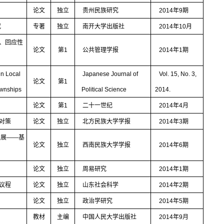
论文
独立
贵州民族研究
2014
年
9
期
究
专著
独立
南开大学出版社
2014
年
10
月
、回应性
论文
第
1
公共管理学报
2014
年
1
期
in Local
Japanese Journal of
Vol. 15, No. 3,
论文
第
1
ownships
Political Science
2014.
论文
第
1
二十一世纪
2014
年
4
月
对策
论文
独立
北方民族大学学报
2014
年
3
期
发展
——
基
论文
独立
西南民族大学学报
2014
年
6
期
论文
独立
周易研究
2014
年
1
期
议程
论文
独立
山东社会科学
2014
年
2
期
论文
独立
政治学研究
2014
年
5
期
教材
主编
中国人民大学出版社
2014
年
9
月