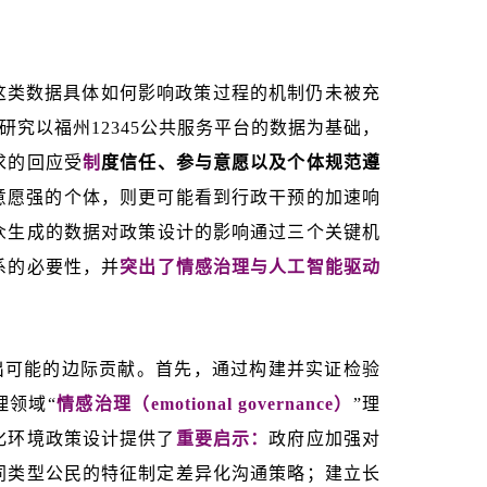
这类数据具体如何影响政策过程的机制仍未被充
研究以福州12345公共服务平台的数据为基础，
求的回应受
制
度信任、参与意愿以及个体规范遵
意愿强的个体，则更可能看到行政干预的加速响
众生成的数据对政策设计的影响通过三个关键机
系的必要性，并
突出了情感治理与人工智能驱动
与研究领域作出可能的边际贡献。首先，通过构建并实证检验
理领域“
情感治理（emotional governance）
”理
化环境政策设计提供了
重要启示：
政府应加强对
同类型公民的特征制定差异化沟通策略；建立长