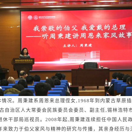
情况。周秉建系周恩来总理侄女,1968年到内蒙古草原插
古自治区人大常委会民族委员会委员、副主任,锡林浩特
休干部局巡视员。2008年起,周秉建连续担任中国人民
年来致力于伯父家风与精神的研究与传播，其亲身经历与