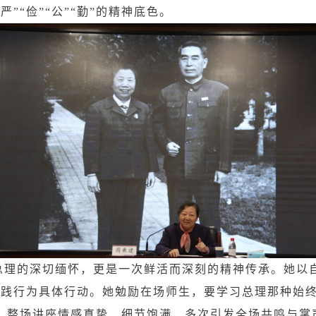
”“俭”“公”“勤”的精神底色。
总理的深切缅怀，更是一次鲜活而深刻的精神传承。她以
上践行为具体行动。她勉励在场师生，要学习总理那种始
。整场讲座情感真挚、细节饱满，多次引发全场共鸣与掌