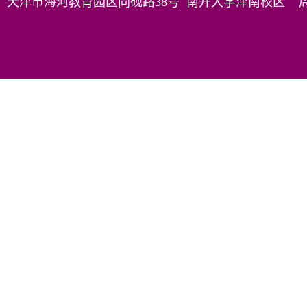
天津市海河教育园区同砚路38号 南开大学津南校区