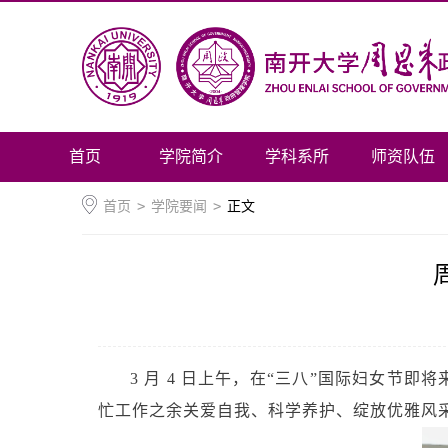
首页
学院简介
学科系所
师资队伍
首页
>
学院要闻
>
正文
3 月 4 日上午，在“三八”国际妇女
忙工作之余关爱自我、科学养护、绽放优雅风