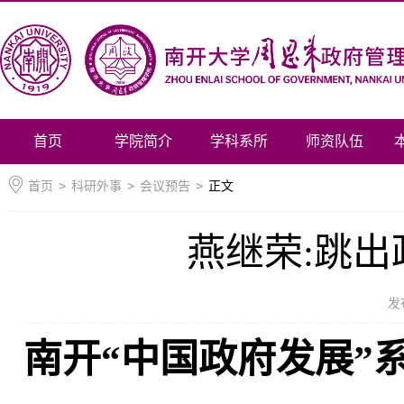
首页
学院简介
学科系所
师资队伍
首页
>
科研外事
>
会议预告
>
正文
燕继荣:跳
发
南开“中国政府发展”