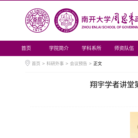
首页
学院简介
学科系所
师资队伍
首页
>
科研外事
>
会议预告
>
正文
翔宇学者讲堂第