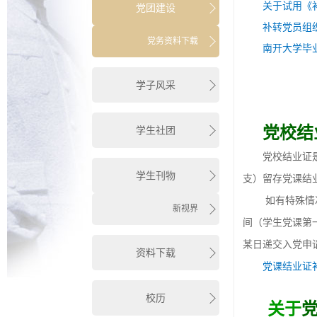
关于试用《
党团建设
补转党员组
党务资料下载
南开大学毕
学子风采
党校结
学生社团
党校结业证
学生刊物
支）留存党课结
如有特殊情
新视界
间（学生党课第一
某日递交入党申
资料下载
党课结业证
校历
关于