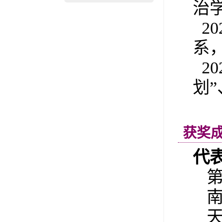
治
2
系
20
划
获奖
代
第
南