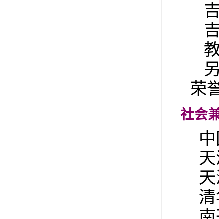
荣
社会
中
天
天
清
南