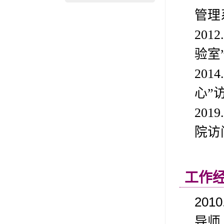
管理
20
验室
20
心”
20
院访
工作
201
导师