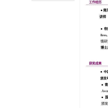
工作经历
●
南
●
讲师
●
帝
fires
情研
博士
获奖成果
●
中
颁发单位
●
青
Awar
●
颁发