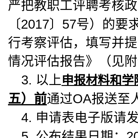
严把教职工评聘考核政
2017
57
〔
〕
号）的要
行考察评估，填写并提
情况评估报告》（见附
3.
以上
申报材料和学
OA
五）前
通过
报送至
4.
申请表电子版请
5.
2
公布结果日期：