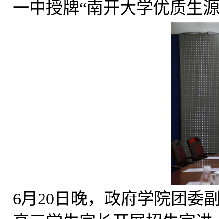
一中授牌
“
南开大学优质生
6
月
20
日晚，政府学院团委