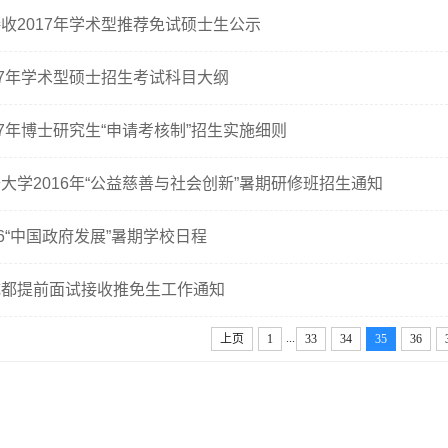
收2017年学术型推荐免试硕士生公示
17年学术型硕士招生考试科目大纲
17年博士研究生“申请考核制”招生实施细则
大学2016年“公益慈善与社会创新”暑期研修班招生通知
16“中国政府发展”暑期学校日程
成都提前面试接收推免生工作通知
...
上页
1
33
34
35
36